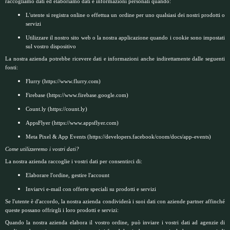
raccogliamo dati ed elaboriamo dati e informazioni personali quando:
L'utente si registra online o effettua un ordine per uno qualsiasi dei nostri prodotti o
servizi
Utilizzare il nostro sito web o la nostra applicazione quando i cookie sono impostati
sul vostro dispositivo
La nostra azienda potrebbe ricevere dati e informazioni anche indirettamente dalle seguenti
fonti:
Flurry (
https://www.flurry.com
)
Firebase (
https://www.firebase.google.com
)
Count.ly (
https://count.ly
)
AppsFlyer (
https://www.appsflyer.com
)
Meta Pixel & App Events (
https://developers.facebook/coom/docs/app-events
)
Come utilizzeremo i vostri dati?
La nostra azienda raccoglie i vostri dati per consentirci di:
Elaborare l'ordine, gestire l'account
Inviarvi e-mail con offerte speciali su prodotti e servizi
Se l'utente è d'accordo, la nostra azienda condividerà i suoi dati con aziende partner affinché
queste possano offrirgli i loro prodotti e servizi:
Quando la nostra azienda elabora il vostro ordine, può inviare i vostri dati ad agenzie di