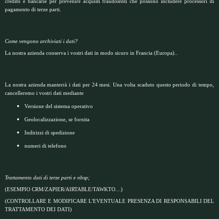
credito e bancarie per prevenire acquisti fraudolenti che possono includere processori di
pagamento di terze parti.
Come vengono archiviati i dati?
La nostra azienda conserva i vostri dati in modo sicuro in Francia (Europa)..
La nostra azienda manterrà i dati per 24 mesi. Una volta scaduto questo periodo di tempo,
cancelleremo i vostri dati mediante
Versione del sistema operativo
Geolocalizzazione, se fornita
Indirizzi di spedizione
numeri di telefono
Trattamento dati di terze parti e nbsp;
(ESEMPIO CRM/ZAPIER/AIRTABLE/TAWKTO…)
(CONTROLLARE E MODIFICARE L'EVENTUALE PRESENZA DI RESPONSABILI DEL
TRATTAMENTO DEI DATI)