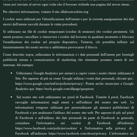
viene poi rinviato al server ogni volta che il browser richiede una pagina dal server stesso..
Per ulteriori informazioni, visitare il sito
allaboutcookies.org
I cookie sono utilizzati per l'identificazione dell'utente e per la corretta assegnazione dei dati
storici dell'utente raccolti durante le visite precedenti.
Si utilizzano sia file di cookie temporanei (cookie di sessione) che cookie persistenti. Gli
utenti possono cancellare o rimuovere i cookie dal browser in qualsiasi momento o bloccare
l'installazione dei cookie sul proprio dispositivo. Tuttavia, ciò potrebbe influire sul
funzionamento dei nostri servizi o addirittura provocarne il blocco.
Come descritto sopra, utilizziamo le informazioni e i dati personali dell'utente per fornirgli
pubblicità mirata o comunicazioni di marketing che riteniamo possano essere di suo
interesse. Ad esempio
Utilizziamo Google Analytics per aiutarci a capire come i nostri clienti utilizzano il
Sito. Per saperne di più su come Google utilizza i vostri dati personali, cliccate qui.:
https://www.google.com/intl/en/policies/privacy/
. Potete anche rinunciare a Google
Analytics qui:
https://tools.google.com/dlpage/gaoptout
.
Sul nostro sito web utilizziamo un pixel di Facebook. Tramite il pixel, Facebook
raccoglie informazioni sugli utenti e sull'utilizzo del nostro sito web. Le
informazioni vengono utilizzate per personalizzare gli annunci pubblicitari di
Facebook e per analizzare l'utilizzo del nostro sito web. Per saperne di più sul pixel
di Facebook e sull'utilizzo dei dati personali da parte di Facebook in generale,
consultare l'informativa sui cookie di Facebook all'indirizzo
https://www.facebook.com/policies/cookies/
e l'informativa sulla privacy di
Facebook all'indirizzo
https://www.facebook.com/about/privacy
. L'informativa sui