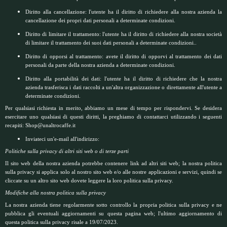
Diritto alla cancellazione: l'utente ha il diritto di richiedere alla nostra azienda la
cancellazione dei propri dati personali a determinate condizioni.
Diritto di limitare il trattamento: l'utente ha il diritto di richiedere alla nostra società
di limitare il trattamento dei suoi dati personali a determinate condizioni..
Diritto di opporsi al trattamento: avete il diritto di opporvi al trattamento dei dati
personali da parte della nostra azienda a determinate condizioni.
Diritto alla portabilità dei dati: l'utente ha il diritto di richiedere che la nostra
azienda trasferisca i dati raccolti a un'altra organizzazione o direttamente all'utente a
determinate condizioni.
Per qualsiasi richiesta in merito, abbiamo un mese di tempo per rispondervi. Se desidera
esercitare uno qualsiasi di questi diritti, la preghiamo di contattarci utilizzando i seguenti
recapiti: Shop@unaltrocaffe.it
Inviateci un'e-mail all'indirizzo:
Politiche sulla privacy di altri siti web o di terze parti
Il sito web della nostra azienda potrebbe contenere link ad altri siti web; la nostra politica
sulla privacy si applica solo al nostro sito web e/o alle nostre applicazioni e servizi, quindi se
cliccate su un altro sito web dovete leggere la loro politica sulla privacy.
Modifiche alla nostra politica sulla privacy
La nostra azienda tiene regolarmente sotto controllo la propria politica sulla privacy e ne
pubblica gli eventuali aggiornamenti su questa pagina web; l'ultimo aggiornamento di
questa politica sulla privacy risale a 19/07/2023.