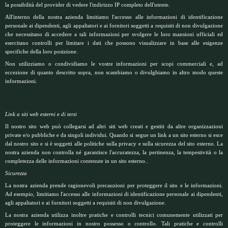
la possibilità del provider di vedere l'indirizzo IP completo dell'utente.
All'interno della nostra azienda limitiamo l'accesso alle informazioni di identificazione
personale ai dipendenti, agli appaltatori e ai fornitori soggetti a requisiti di non divulgazione
che necessitano di accedere a tali informazioni per svolgere le loro mansioni ufficiali ed
esercitano controlli per limitare i dati che possono visualizzare in base alle esigenze
specifiche della loro posizione.
Non utilizziamo o condividiamo le vostre informazioni per scopi commerciali e, ad
eccezione di quanto descritto sopra, non scambiamo o divulghiamo in altro modo queste
informazioni.
Link a siti web esterni e di terzi
Il nostro sito web può collegarsi ad altri siti web creati e gestiti da altre organizzazioni
private e/o pubbliche e da singoli individui. Quando si segue un link a un sito esterno si esce
dal nostro sito e si è soggetti alle politiche sulla privacy e sulla sicurezza del sito esterno. La
nostra azienda non controlla né garantisce l'accuratezza, la pertinenza, la tempestività o la
completezza delle informazioni contenute in un sito esterno..
Sicurezza
La nostra azienda prende ragionevoli precauzioni per proteggere il sito e le informazioni.
Ad esempio, limitiamo l'accesso alle informazioni di identificazione personale ai dipendenti,
agli appaltatori e ai fornitori soggetti a requisiti di non divulgazione.
La nostra azienda utilizza inoltre pratiche e controlli tecnici comunemente utilizzati per
proteggere le informazioni in nostro possesso o controllo. Tali pratiche e controlli