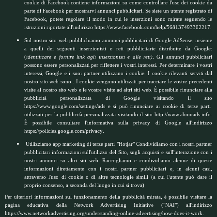
cookie di Facebook contiene informazioni su come controllare l'uso dei cookie da
parte di Facebook per mostrarvi annunci pubblicitari. Se siete un utente registrato di
Facebook, potete regolare il modo in cui le inserzioni sono mirate seguendo le
istruzioni riportate all'indirizzo
https://www.facebook.com/help/568137493302217
.
Sul nostro sito web pubblichiamo annunci pubblicitari di Google AdSense, insieme
a quelli dei seguenti inserzionisti e reti pubblicitarie distribuite da Google:
(
identificare e fornire link agli inserzionisti e alle reti)
. Gli annunci pubblicitari
possono essere personalizzati per riflettere i vostri interessi. Per determinare i vostri
interessi, Google e i suoi partner utilizzano i cookie. I cookie rilevanti serviti dal
nostro sito web sono . I cookie vengono utilizzati per tracciare le vostre precedenti
visite al nostro sito web e le vostre visite ad altri siti web. È possibile rinunciare alla
pubblicità personalizzata di Google visitando il sito
https://www.google.com/settings/ads
e si può rinunciare ai cookie di terze parti
utilizzati per la pubblicità personalizzata visitando il sito
http://www.aboutads.info
.
È possibile consultare l'informativa sulla privacy di Google all'indirizzo
https://policies.google.com/privacy
.
Utilizziamo app marketing di terze parti "Hotjar" Condividiamo con i nostri partner
pubblicitari informazioni sull'utilizzo del Sito, sugli acquisti e sull'interazione con i
nostri annunci su altri siti web. Raccogliamo e condividiamo alcune di queste
informazioni direttamente con i nostri partner pubblicitari e, in alcuni casi,
attraverso l'uso di cookie o di altre tecnologie simili (a cui l'utente può dare il
proprio consenso, a seconda del luogo in cui si trova)
Per ulteriori informazioni sul funzionamento della pubblicità mirata, è possibile visitare la
pagina educativa della Network Advertising Initiative ("NAI") all'indirizzo
https://www.networkadvertising.org/understanding-online-advertising/how-does-it-work
.